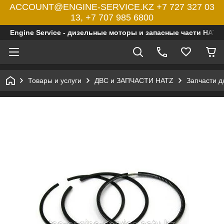
ACCOUNT@ENGINE-SERVICE.KZ +7 727 327 03
13, +7 707 985 6800
Engine Service - дизельные моторы и запасные части HATZ
Товары и услуги
ДВС и ЗАПЧАСТИ HATZ
Запчасти 