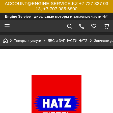
ACCOUNT@ENGINE-SERVICE.KZ +7 727 327 03
13, +7 707 985 6800
Engine Service - дизельные моторы и запасные части HATZ
Товары и услуги
ДВС и ЗАПЧАСТИ HATZ
Запчасти 