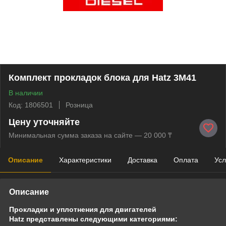
Комплект прокладок блока для Hatz 3M41
В наличии
Код: 1806501
Розница
Цену уточняйте
Минимальная сумма заказа на сайте — 20 000 ₸
Описание
Характеристики
Доставка
Оплата
Усл
Описание
Прокладки и уплотнения для двигателей
Hatz представлены следующими категориями: