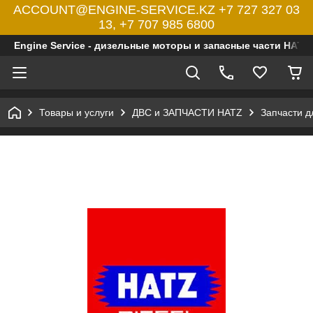
ACCOUNT@ENGINE-SERVICE.KZ +7 727 327 03
13, +7 707 985 6800
Engine Service - дизельные моторы и запасные части HATZ
Товары и услуги
ДВС и ЗАПЧАСТИ HATZ
Запчасти 