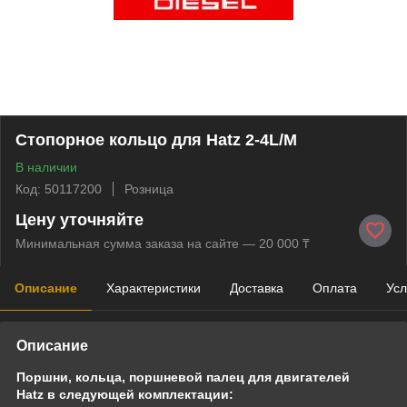
Стопорное кольцо для Hatz 2-4L/M
В наличии
Код: 50117200
Розница
Цену уточняйте
Минимальная сумма заказа на сайте — 20 000 ₸
Описание
Характеристики
Доставка
Оплата
Усл
Описание
Поршни, кольца, поршневой палец для двигателей
Hatz в следующей комплектации: