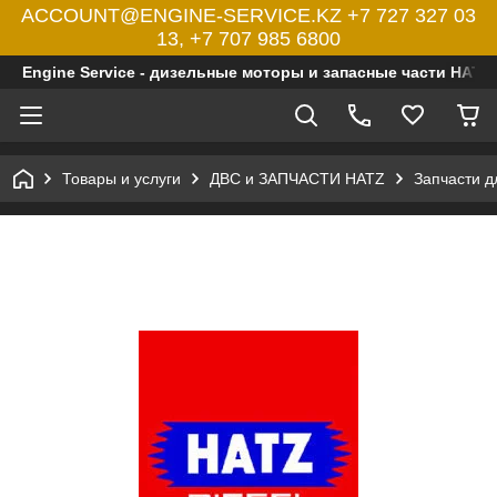
ACCOUNT@ENGINE-SERVICE.KZ +7 727 327 03
13, +7 707 985 6800
Engine Service - дизельные моторы и запасные части HATZ
Товары и услуги
ДВС и ЗАПЧАСТИ HATZ
Запчасти 