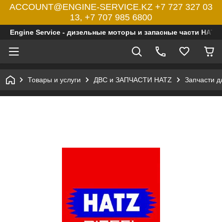
ACCOUNT@ENGINE-SERVICE.KZ +7 727 327 03
13, +7 707 985 6800
Engine Service - дизельные моторы и запасные части HATZ
Товары и услуги
ДВС и ЗАПЧАСТИ HATZ
Запчасти 